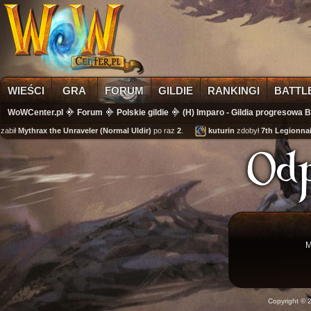
WIEŚCI
GRA
FORUM
GILDIE
RANKINGI
BATTL
WoWCenter.pl
Forum
Polskie gildie
(H) Imparo - Gildia progresowa 
abił
Mythrax the Unraveler (Normal Uldir)
po raz
2
.
kuturin
zdobył
7th Legionnair
Od
M
Copyright ©