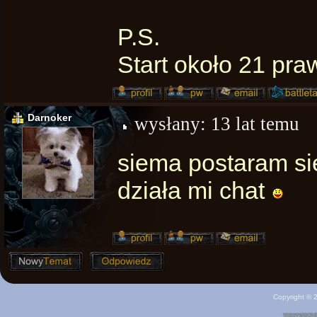
P.S.
Start około 21 pra
Darnoker
wysłany:
13 lat temu
siema postaram się
działa mi chat
Copyright ©