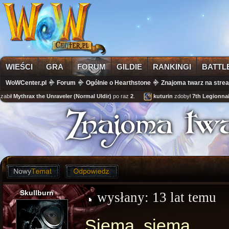
WIEŚCI
GRA
FORUM
GILDIE
RANKINGI
BATTL
WoWCenter.pl
Forum
Ogólnie o Hearthstone
Znajoma twarz na stre
abił
Mythrax the Unraveler (Normal Uldir)
po raz
2
.
kuturin
zdobył
7th Legionnair
Znajoma twa
Skullburn
wysłany:
13 lat temu
Siema, siema.