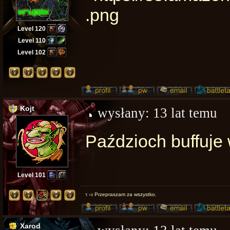
Level 120
Level 110
Level 102
Kojt
wysłany:
13 lat temu
Paździoch buffuje
Level 101
Przepraszam za wszystko.
T. <3
Xarod