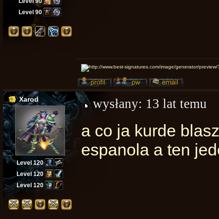
Level 90
Level 90
Xarod
wysłany:
13 lat temu
a co ja kurde blas
espanola a ten je
Level 120
Level 120
Level 120