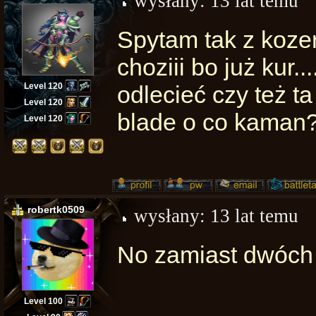
wysłany:
13 lat temu
Spytam tak z kozery
choziii bo już kur.
Level 120
odlecieć czy też t
Level 120
blade o co kaman
Level 120
robertk0509
wysłany:
13 lat temu
No zamiast dwóch
Level 100