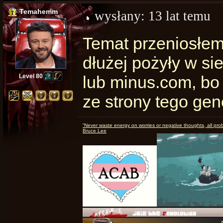
Temahemm
wysłany:
13 lat temu
Temat przeniosłem.
dłużej pożyły w si
Level 80
lub minus.com, bo
ze strony tego gen
“Never waste energy on worries or negative thoughts, all pro
Bruce Lee