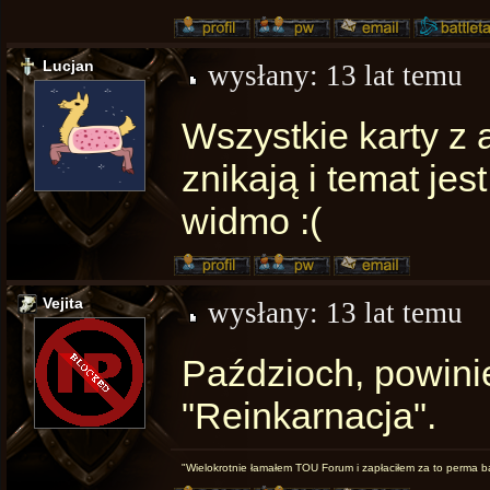
Lucjan
wysłany:
13 lat temu
Wszystkie karty z
znikają i temat je
widmo :(
Vejita
wysłany:
13 lat temu
Paździoch, powini
"Reinkarnacja".
"Wielokrotnie łamałem TOU Forum i zapłaciłem za to perma 