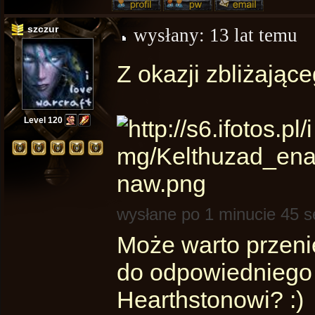
szczur
wysłany:
13 lat temu
Z okazji zbliżając
Level 120
wysłane po 1 minucie 45 
Może warto przenie
do odpowiedniego
Hearthstonowi? :)