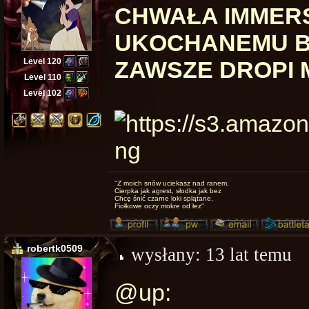
CHWAŁA IMMER
UKOCHANEMU B
Level 120
ZAWSZE DROPI M
Level 110
Level 102
"Z moich snów uciekasz nad ranem,
Cierpka jak agrest, słodka jak bez
Chcę śnić czarne loki splątane,
Fiołkowe oczy mokre od łez"
robertk0509
wysłany:
13 lat temu
@up: