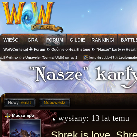
WIEŚCI
GRA
FORUM
GILDIE
RANKINGI
BATTL
WoWCenter.pl
Forum
Ogólnie o Hearthstone
"Nasze" karty w Hearth
ythrax the Unraveler (Normal Uldir)
po raz
2
.
kuturin
zdobył
7th Legionnaire's C
"Nasze" karty
Maczumpa
wysłany:
13 lat temu
Shrek is love, Shre