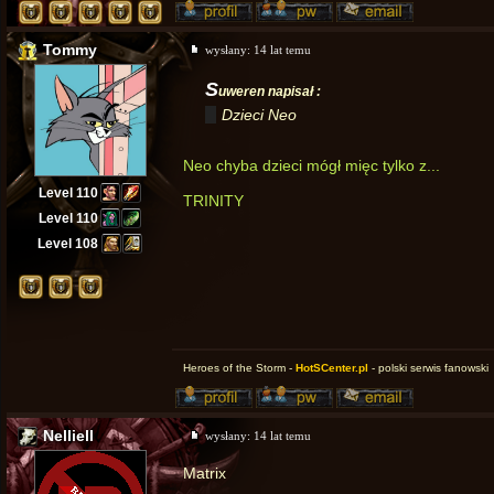
Tommy
wysłany:
14 lat temu
S
uweren napisał :
Dzieci Neo
Neo chyba dzieci mógł mięc tylko z...
Level 110
TRINITY
Level 110
Level 108
Heroes of the Storm -
HotSCenter.pl
- polski serwis fanowski
Nelliell
wysłany:
14 lat temu
Matrix