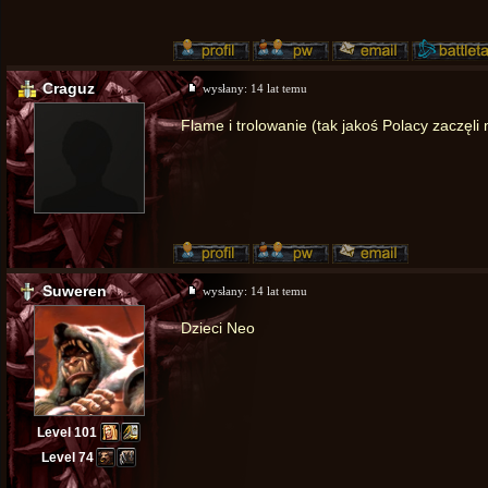
Craguz
wysłany:
14 lat temu
Flame i trolowanie (tak jakoś Polacy zaczęli
Suweren
wysłany:
14 lat temu
Dzieci Neo
Level 101
Level 74