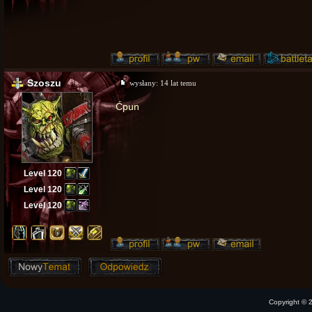
Szoszu
wysłany:
14 lat temu
Ćpun
Level 120
Level 120
Level 120
Copyright ©