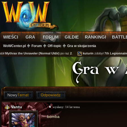
WIEŚCI
GRA
FORUM
GILDIE
RANKINGI
BATTL
WoWCenter.pl
Forum
Off-topic
Gra w skojarzenia
Mythrax the Unraveler (Normal Uldir)
po raz
2
.
kuturin
zdobył
7th Legionnaire's 
Gra w 
Vantu
wysłany:
14 lat temu
bomba