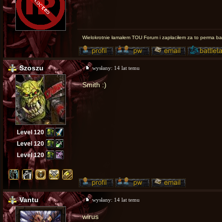
Wielokrotnie łamałem TOU Forum i zapłaciłem za to perma 
Szoszu
wysłany:
14 lat temu
Smith :)
Level 120
Level 120
Level 120
Vantu
wysłany:
14 lat temu
wirus