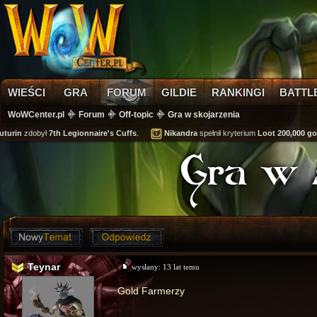
WIEŚCI
GRA
FORUM
GILDIE
RANKINGI
BATTL
WoWCenter.pl
Forum
Off-topic
Gra w skojarzenia
rin
zdobył
7th Legionnaire's Cuffs
.
Nikandra
spełnił kryterium
Loot 200,000 gold
o
Gra w 
Teynar
wysłany:
13 lat temu
Gold Farmerzy