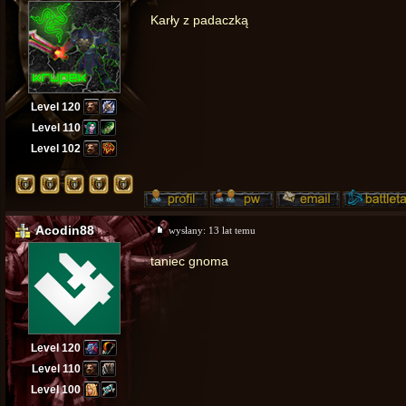
Karły z padaczką
Level 120
Level 110
Level 102
Acodin88
wysłany:
13 lat temu
taniec gnoma
Level 120
Level 110
Level 100