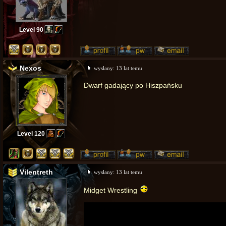
Level 90
Nexos
wysłany:
13 lat temu
Dwarf gadający po Hiszpańsku
Level 120
Vilentreth
wysłany:
13 lat temu
Midget Wrestling