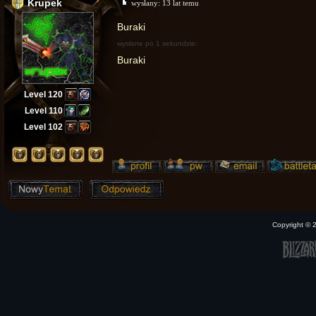
Krupek
wysłany:
13 lat temu
Buraki
wysłane po 1 sekundzie:
Buraki
Level 120
Level 110
Level 102
Copyright ©