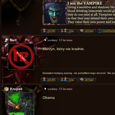
Nell
wysłany:
13 lat temu
Murzyn, który nie kradnie.
Dostałem kolejną szansę, nie potrafiłem tego docenić. Nie po
Krupek
wysłany:
13 lat temu
Obama