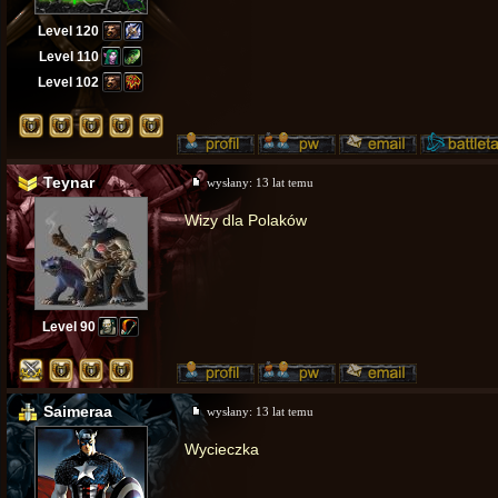
Level 120
Level 110
Level 102
Teynar
wysłany:
13 lat temu
Wizy dla Polaków
Level 90
Saimeraa
wysłany:
13 lat temu
Wycieczka