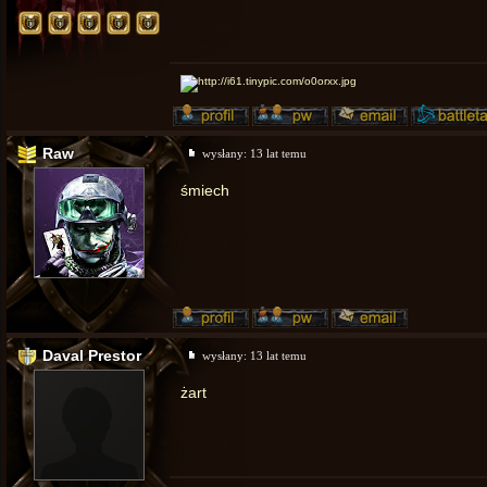
Raw
wysłany:
13 lat temu
śmiech
Daval Prestor
wysłany:
13 lat temu
żart