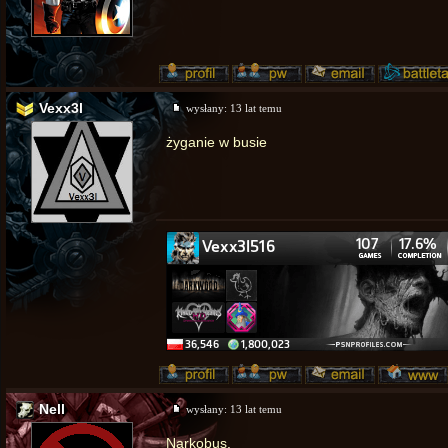
Vexx3l
wysłany:
13 lat temu
żyganie w busie
Nell
wysłany:
13 lat temu
Narkobus.