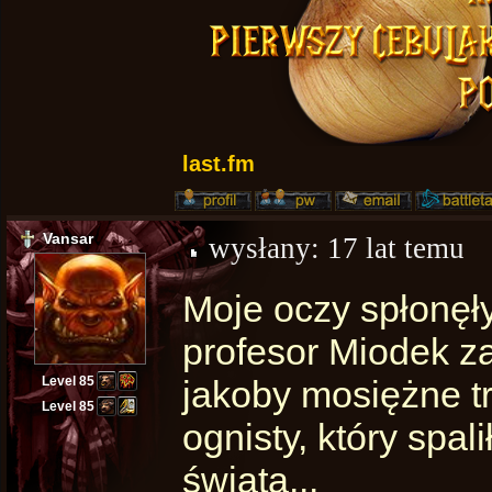
last.fm
Vansar
wysłany:
17 lat temu
Moje oczy spłonęły
profesor Miodek z
Level 85
jakoby mosiężne tr
Level 85
ognisty, który spal
świata...