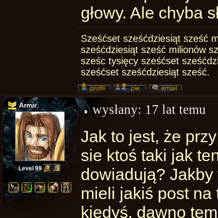
głowy. Ale chyba s
Sześćset sześćdziesiąt sześć m
sześćdziesiąt sześć milionów s
sześc tysięcy sześćset sześćdz
sześćset sześćdziesiąt sześć.
Armir
wysłany:
17 lat temu
Jak to jest, że pr
sie ktoś taki jak t
Level 99
dowiadują? Jakby t
mieli jakiś post n
kiedyś, dawno tem