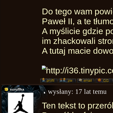
Do tego wam powi
Paweł II, a te tłum
A myślicie gdzie po
im zhackowali stro
A tutaj macie dow
suruffka
wysłany:
17 lat temu
Ten tekst to przeró