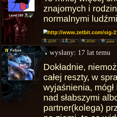
znajomych i rodzinę
Level 100
normalnymi ludźmi
Fobos
wysłany:
17 lat temu
Dokładnie, niemoż
całej reszty, w spr
wyjaśnienia, mógł 
nad słabszymi alb
partner(kolega) prz