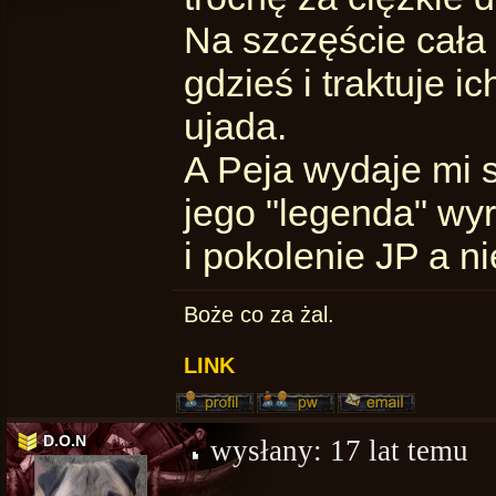
Na szczęście cała
gdzieś i traktuje i
ujada.
A Peja wydaje mi 
jego "legenda" wyr
i pokolenie JP a ni
Boże co za żal.
LINK
D.O.N
wysłany:
17 lat temu