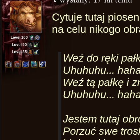
Cytuje tutaj pios
na celu nikogo obr
Level 100
Level 90
Level 85
Weź do ręki pałk
Uhuhuhu... haha
Weź tą pałkę i 
Uhuhuhu... haha
Jestem tutaj obr
Porzuć swe tros