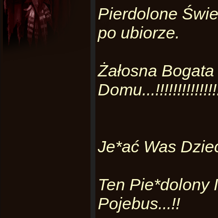
Pierdolone Świen
po ubiorze.
Żałosna Bogata 
Domu...!!!!!!!!!!!!!!!
Je*ać Was Dziec
Ten Pie*dolony I
Pojebus...!!