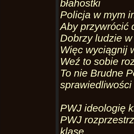
błahostki
Policja w mym i
Aby przywrócić 
Dobrzy ludzie 
Więc wyciągnij 
Weź to sobie ro
To nie Brudne Po
sprawiedliwości
PWJ ideologię k
PWJ rozprzestrze
klasę