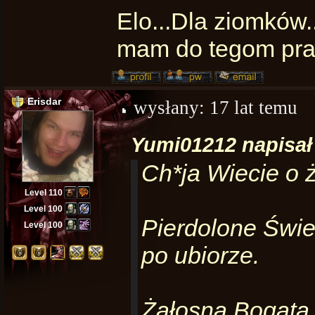
Elo...Dla ziomków.
mam do tegom pra
Erisdar
wysłany:
17 lat temu
Yumi01212 napisał 
Ch*ja Wiecie o ż
Level 110
Level 100
Pierdolone Świen
Level 100
po ubiorze.
Żałosna Bogata 