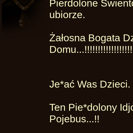
Pierdolone Świento
ubiorze.
Żałosna Bogata Dz
Domu...!!!!!!!!!!!!!!!!!!
Je*ać Was Dzieci.
Ten Pie*dolony Idj
Pojebus...!!