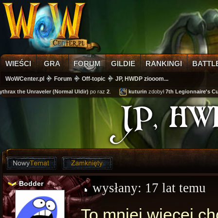
WIEŚCI
GRA
FORUM
GILDIE
RANKINGI
BATTL
WoWCenter.pl
Forum
Off-topic
JP, HWDP ziooom...
 the Unraveler (Normal Uldir)
po raz
2
.
kuturin
zdobył
7th Legionnaire's Cuffs
JP, HWD
Bodder
wysłany:
17 lat temu
To mniej więcej c