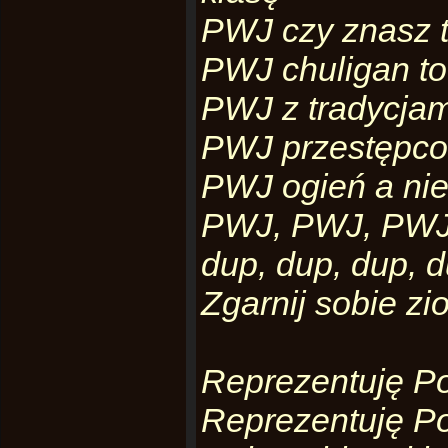
PWJ czy znasz t
PWJ chuligan to
PWJ z tradycjam
PWJ przestępco
PWJ ogień a nie
PWJ, PWJ, PWJ t
dup, dup, dup, 
Zgarnij sobie z
Reprezentuję Po
Reprezentuję Po