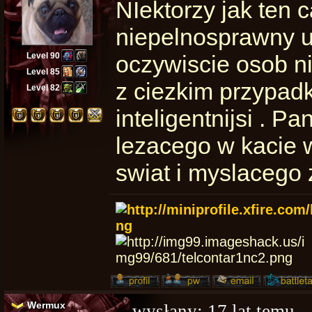
NIektorzy jak ten
niepelnosprawny u
Level 90
oczywiscie osob n
Level 85
z ciezkim przypad
Level 82
inteligentnijsi . 
lezacego w kacie 
swiat i myslacego 
Wermux
wysłany:
17 lat temu