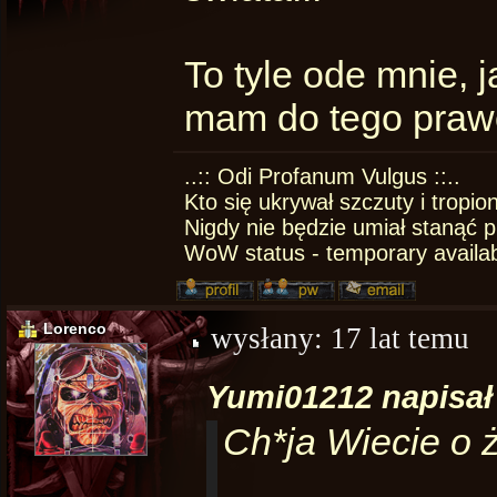
To tyle ode mnie, 
mam do tego praw
..:: Odi Profanum Vulgus ::..
Kto się ukrywał szczuty i tropio
Nigdy nie będzie umiał stanąć p
WoW status - temporary availa
Lorenco
wysłany:
17 lat temu
Yumi01212 napisał 
Ch*ja Wiecie o ż