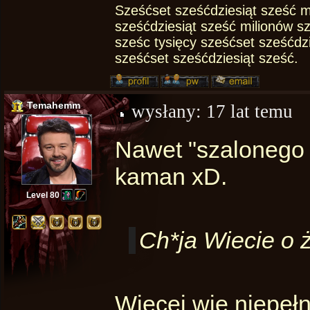
Sześćset sześćdziesiąt sześć m
sześćdziesiąt sześć milionów s
sześc tysięcy sześćset sześćdz
sześćset sześćdziesiąt sześć.
Temahemm
wysłany:
17 lat temu
Nawet "szalonego p
kaman xD.
Level 80
Ch*ja Wiecie o ż
Więcej wie niepełno