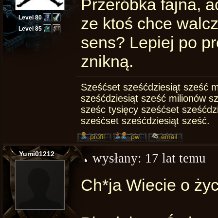
Przeróbka fajna, a
Level 80
ze ktoś chce walcz
Level 85
sens? Lepiej po pr
znikną.
Sześćset sześćdziesiąt sześć m
sześćdziesiąt sześć milionów s
sześc tysięcy sześćset sześćdz
sześćset sześćdziesiąt sześć.
Yumi01212
wysłany:
17 lat temu
Ch*ja Wiecie o życ