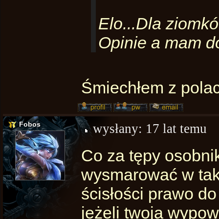
Elo...Dla ziomk
Opinie a mam d
Śmiechłem z polac
Fobos
wysłany:
17 lat temu
Co za tępy osobni
wysmarować w taki
ścisłości prawo do
jeżeli twoja wypow