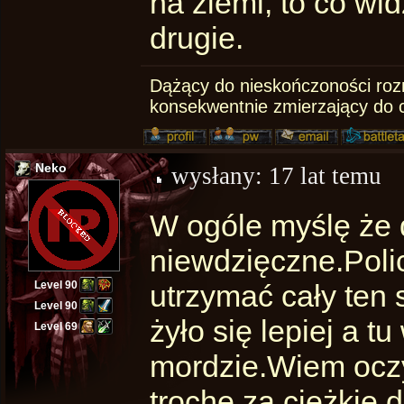
na ziemi, to co wi
drugie.
Dążący do nieskończoności rozm
konsekwentnie zmierzający do 
Neko
wysłany:
17 lat temu
W ogóle myślę że 
niewdzięczne.Poli
Level 90
utrzymać cały ten 
Level 90
żyło się lepiej a t
Level 69
mordzie.Wiem oczyw
trochę za ciężkie d