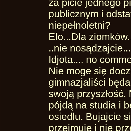
za picie jednego p
publicznym i odsta
niepełnoletni?
Elo...Dla ziomków.
..nie nosądzajcie...
Idjota.... no comm
Nie moge się docze
gimnazjaliści będa 
swoją przyszłość. 
pójdą na studia i 
osiedlu. Bujajcie s
przejmuje i nie prz