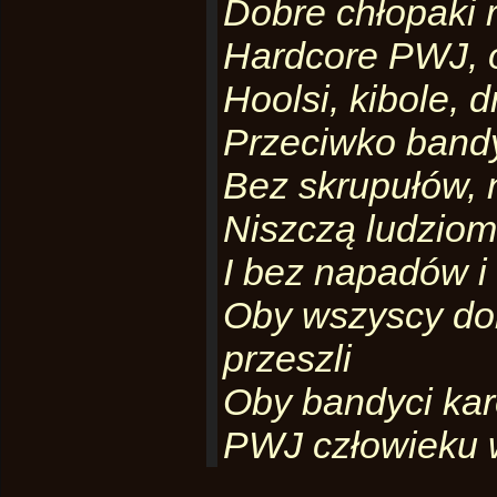
Dobre chłopaki 
Hardcore PWJ, 
Hoolsi, kibole, 
Przeciwko ban
Bez skrupułów, 
Niszczą ludziom 
I bez napadów i 
Oby wszyscy dob
przeszli
Oby bandyci kar
PWJ człowieku w