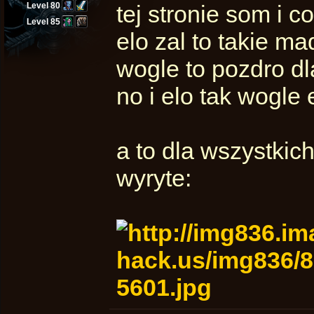
Level 80
tej stronie som i c
Level 85
elo zal to takie m
wogle to pozdro dl
no i elo tak wogle 
a to dla wszystkic
wyryte: