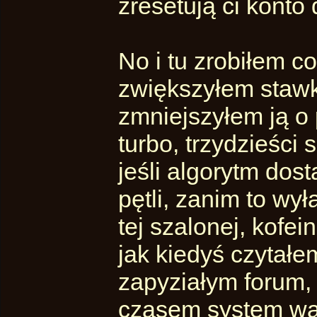
zresetują ci konto 
No i tu zrobiłem c
zwiększyłem stawk
zmniejszyłem ją o 
turbo, trzydzieści
jeśli algorytm dos
pętli, zanim to wył
tej szalonej, kofei
jak kiedyś czytałe
zapyziałym forum, 
czasem system war