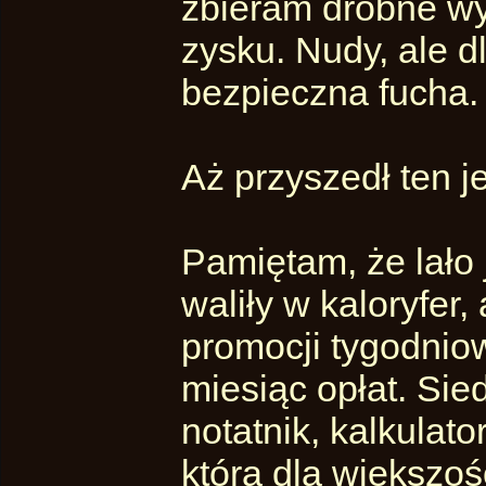
zbieram drobne w
zysku. Nudy, ale d
bezpieczna fucha.
Aż przyszedł ten j
Pamiętam, że lało 
waliły w kaloryfer,
promocji tygodniow
miesiąc opłat. Si
notatnik, kalkulat
która dla większośc