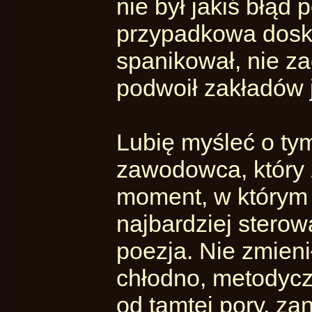
nie był jakiś błąd 
przypadkowa doskon
spanikował, nie za
podwoił zakładów 
Lubię myśleć o tym
zawodowca, który z
moment, w którym
najbardziej stero
poezja. Nie zmien
chłodno, metodycz
od tamtej pory, z