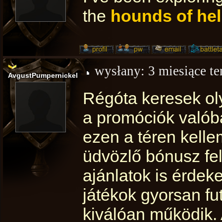
the
hounds of hel
wysłany:
3 miesiące t
AvgustPumpernickel
Régóta keresek o
a promóciók valób
ezen a téren kelle
üdvözlő bónusz felt
ajánlatok is érdek
játékok gyorsan fu
kiválóan működik. 