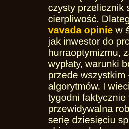
czysty przelicznik 
cierpliwość. Dlate
vavada opinie
w ś
jak inwestor do pr
hurraoptymizmu, za
wypłaty, warunki b
przede wszystkim –
algorytmów. I wiec
tygodni faktycznie
przewidywalna rob
serię dziesięciu s