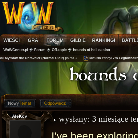
WIEŚCI
GRA
FORUM
GILDIE
RANKINGI
BATTL
WoWCenter.pl
Forum
Off-topic
hounds of hell casino
Mythrax the Unraveler (Normal Uldir)
po raz
2
.
kuturin
zdobył
7th Legionnaire's 
hounds o
AleKov
wysłany:
3 miesiące t
I’ve been explorin