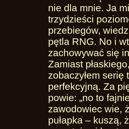
nie dla mnie. Ja 
trzydzieści pozio
przebiegów, wiedz
pętla RNG. No i w
zachowywać się in
Zamiast płaskiego
zobaczyłem serię tr
perfekcyjną. Za p
powie: „no to fajni
zawodowiec wie, że
pułapka – kuszą, 