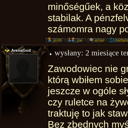
minőségűek, a köz
stabilak. A pénzfe
számomra nagy po
ArenaGod
wysłany:
2 miesiące t
Zawodowiec nie gr
którą wbiłem sobie
jeszcze w ogóle s
czy ruletce na ży
traktuję to jak sta
Bez zbędnych myśli