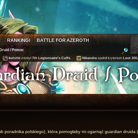
E
RANKINGI
BATTLE FOR AZEROTH
Druid / Pomoc
.
kuturin
zdobył
7th Legionnaire's Cuffs
.
Nikandra
spełnił kryterium
Loot 200,
rdian Druid / P
 poradnika polskiego), która pomogłaby mi ogarnąć guardian druida (ta