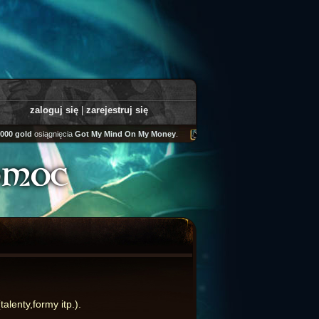
zaloguj się
|
zarejestruj się
000 gold
osiągnięcia
Got My Mind On My Money
.
Tooly
zdobył
Fairweather Helm
omoc
lenty,formy itp.).