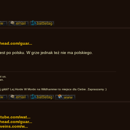
head.com/guar...
jest po polsku. W grze jednak też nie ma polskiego.
t us.
an.
 gildii? Lej Horde W Morde na Wildhammer to miejsce dla Ciebie. Zapraszamy :)
tube.com/wat...
head.com/guar...
veins.com/w...