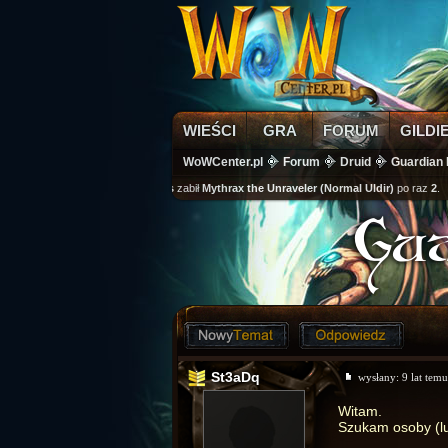
WIEŚCI
GRA
FORUM
GILDI
WoWCenter.pl
Forum
Druid
Guardian 
wikass
zabił
Mythrax the Unraveler (Normal Uldir)
po raz
2
Gua
St3aDq
wysłany:
9 lat temu
Witam.
Szukam osoby (lub