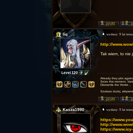
liq
wysłany:
9 lat temu
http://www.wow
Tak wiem, to nie 
Level 120
Already they plot agains
Seize this moment, Vari
Dismantle the Horde...
Szukasz dużej, aktywnej
Kasza1990
wysłany:
9 lat temu
https://www.you
http://www.wow
https://www.icy-