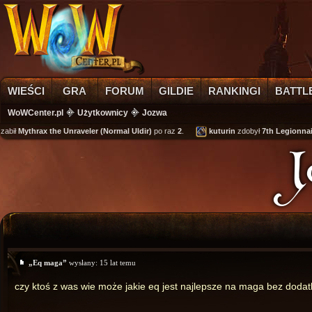
WIEŚCI
GRA
FORUM
GILDIE
RANKINGI
BATTL
WoWCenter.pl
Użytkownicy
Jozwa
abił
Mythrax the Unraveler (Normal Uldir)
po raz
2
.
kuturin
zdobył
7th Legionnair
„Eq maga”
wysłany:
15 lat temu
czy ktoś z was wie może jakie eq jest najlepsze na maga bez doda