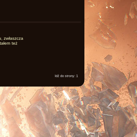
u, zwłaszcza
tałem też
Idź do strony:
1