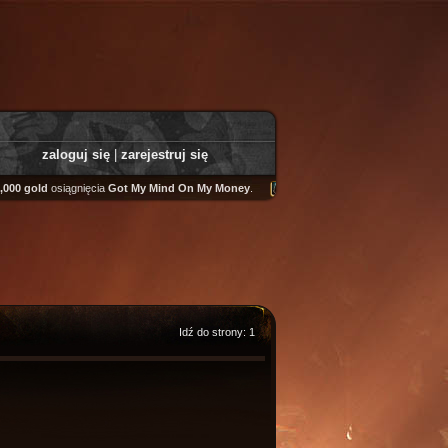
zaloguj się
|
zarejestruj się
00 gold
osiągnięcia
Got My Mind On My Money
.
Tooly
zdobył
Fairweather Helm
Idź do strony:
1