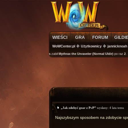
WIEŚCI
GRA
FORUM
GILDI
WoWCenter.pl
Użytkownicy
jannicknoah
wikass
zabił
Mythrax the Unraveler (Normal Uldir)
po raz
2
.
„Jak zdobyć gear z PvP”
wysłany:
4 lata temu
Najszybszym sposobem na zdobycie spr