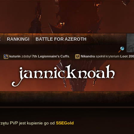
E
RANKINGI
BATTLE FOR AZEROTH
kuturin
zdobył
7th Legionnaire's Cuffs
.
Nikandra
spełnił kryterium
Loot 200,0
jannicknoah
zętu PVP jest kupienie go od
SSEGold