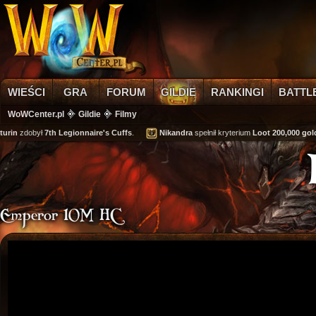
WIEŚCI
GRA
FORUM
GILDIE
RANKINGI
BATTL
WoWCenter.pl
Gildie
Filmy
urin
zdobył
7th Legionnaire's Cuffs
.
Nikandra
spełnił kryterium
Loot 200,000 gold
Emperor 10M HC