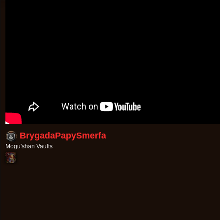
BrygadaPapySmerfa
Mogu'shan Vaults