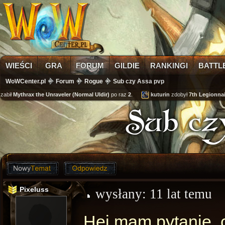
WIEŚCI
GRA
FORUM
GILDIE
RANKINGI
BATTL
WoWCenter.pl
Forum
Rogue
Sub czy Assa pvp
abił
Mythrax the Unraveler (Normal Uldir)
po raz
2
.
kuturin
zdobył
7th Legionnaire
Sub cz
Pixeluss
wysłany:
11 lat temu
Hej mam pytanie, 