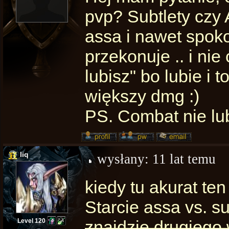
pvp? Subtlety czy
assa i nawet spoko
przekonuje .. i nie
lubisz" bo lubie i 
większy dmg :)
PS. Combat nie lub
liq
wysłany:
11 lat temu
kiedy tu akurat ten
Starcie assa vs. 
Level 120
znajdzie drugiego 