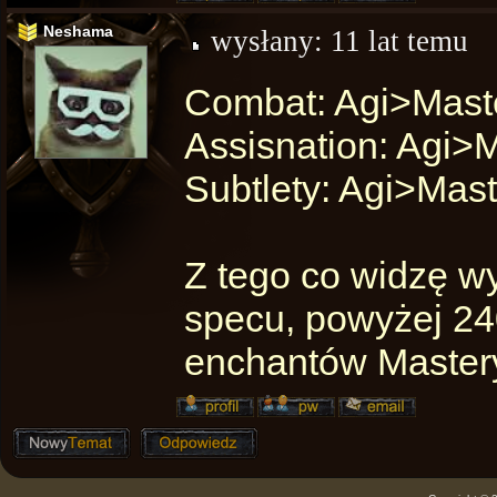
Neshama
wysłany:
11 lat temu
Combat: Agi>Mast
Assisnation: Agi>
Subtlety: Agi>Mast
Z tego co widzę w
specu, powyżej 24
enchantów Mastery