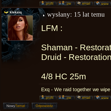
kleksiq
wysłany:
15 lat temu
LFM :
Shaman - Restorat
Druid - Restoratio
4/8 HC 25m
Exq - We raid together we wipe