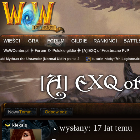
WIEŚCI
GRA
FORUM
GILDIE
RANKINGI
BATTL
WoWCenter.pl
Forum
Polskie gildie
[A] EXQ of Frostmane PvP
ł
Mythrax the Unraveler (Normal Uldir)
po raz
2
.
kuturin
zdobył
7th Legionnaire's
[A] EXQ of
kleksiq
wysłany:
17 lat temu