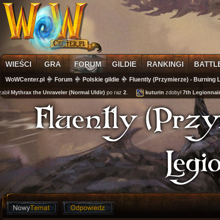
WIEŚCI
GRA
FORUM
GILDIE
RANKINGI
BATTL
WoWCenter.pl
Forum
Polskie gildie
Fluently (Przymierze) - Burning 
ił
Mythrax the Unraveler (Normal Uldir)
po raz
2
.
kuturin
zdobył
7th Legionnaire'
Fluently (Prz
Legi