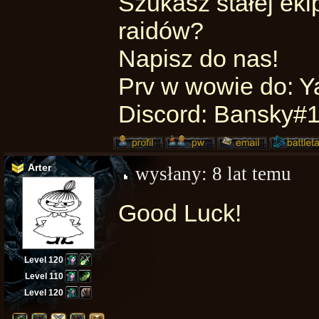
Szukasz stałej ek
raidów?
Napisz do nas!
Prv w wowie do: Ya
Discord: Bansky#
Arter
wysłany:
8 lat temu
Good Luck!
Level 120
Level 110
Level 120