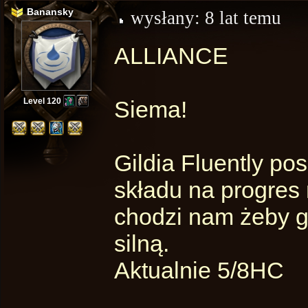
Banansky
wysłany:
8 lat temu
ALLIANCE
Level 120
Siema!
Gildia Fluently po
składu na progres m
chodzi nam żeby g
silną.
Aktualnie 5/8HC