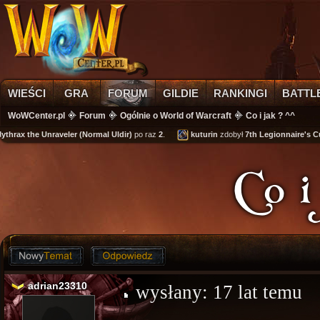
WIEŚCI
GRA
FORUM
GILDIE
RANKINGI
BATTL
WoWCenter.pl
Forum
Ogólnie o World of Warcraft
Co i jak ? ^^
 the Unraveler (Normal Uldir)
po raz
2
.
kuturin
zdobył
7th Legionnaire's Cuffs
Co i
adrian23310
wysłany:
17 lat temu