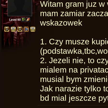
Witam gram juz w 
mam zamiar zaczac 
Level 90
wskazowek
1. Czy musze kupi
(podstawka,tbc,wot
2. Jezeli nie, to 
mialem na privatac
musial bym zmienic
Jak narazie tylko 
bd mial jeszcze py