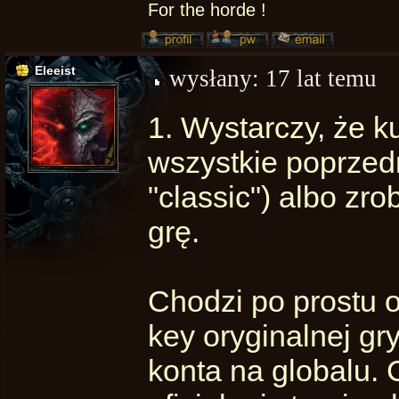
For the horde !
Eleeist
wysłany:
17 lat temu
1. Wystarczy, że k
wszystkie poprzedn
"classic") albo zr
grę.
Chodzi po prostu 
key oryginalnej gr
konta na globalu.