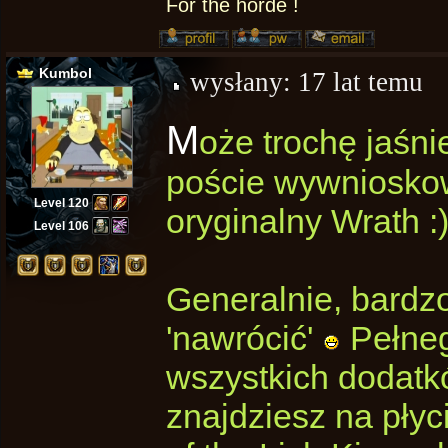
For the horde !
Kumbol
wysłany:
17 lat temu
M
oże trochę jaśni
poście wywnioskow
Level 120
oryginalny Wrath :
Level 106
Generalnie, bardzo
'nawrócić'
Pełnego
wszystkich dodatkó
znajdziesz na płyc