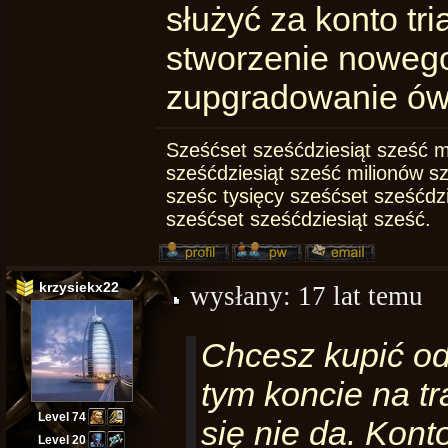
służyć za konto tri
stworzenie nowego 
zupgradowanie ów 
Sześćset sześćdziesiąt sześć m
sześćdziesiąt sześć milionów s
sześc tysięcy sześćset sześćdz
sześćset sześćdziesiąt sześć.
krzysiekx22
wysłany:
17 lat temu
Chcesz kupić od 
tym koncie na tra
Level 74
się nie da. Kon
Level 20