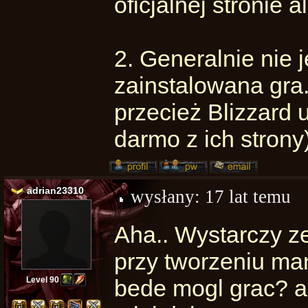
oficjalnej stronie 
2. Generalnie nie 
zainstalowana gra.
przecież Blizzard 
darmo z ich strony)
adrian23310
wysłany:
17 lat temu
Aha.. Wystarczy 
przy tworzeniu m
Level 90
bede mogl grac? a