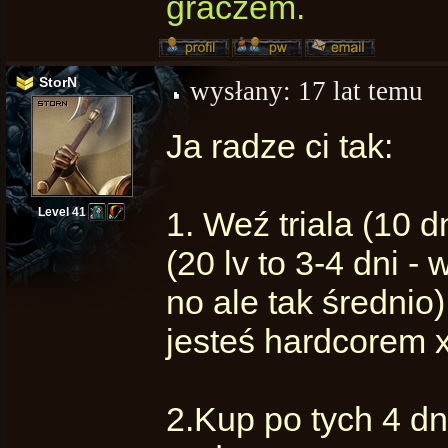
graczem.
StorN
wysłany:
17 lat temu
Ja radze ci tak:
Level 41
1. Weź triala (10 d
(20 lv to 3-4 dni -
no ale tak średnio)
jesteś hardcorem 
2.Kup po tych 4 dn