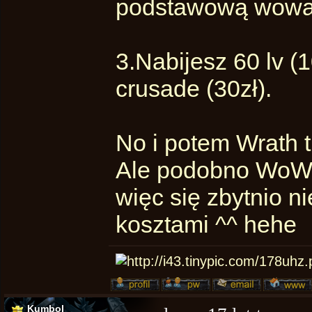
podstawową wowa (
3.Nabijesz 60 lv (1
crusade (30zł).
No i potem Wrath t
Ale podobno WoW n
więc się zbytnio n
kosztami ^^ hehe
Kumbol