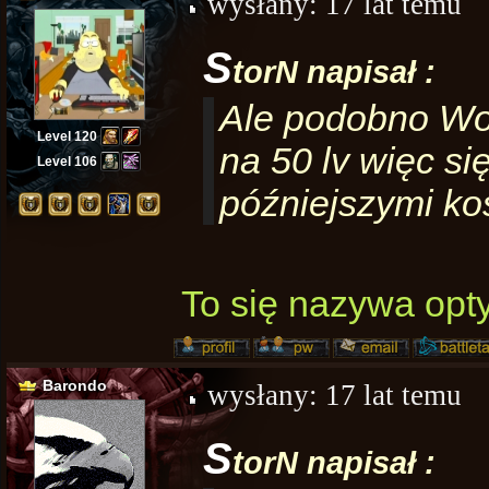
wysłany:
17 lat temu
S
torN napisał :
Ale podobno WoW
Level 120
na 50 lv więc si
Level 106
późniejszymi ko
To się nazywa op
Barondo
wysłany:
17 lat temu
S
torN napisał :