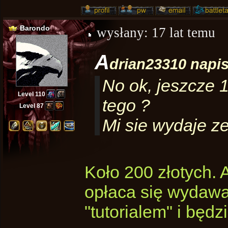
Barondo
wysłany:
17 lat temu
a
drian23310 napis
No ok, jeszcze 
Level 110
tego ?
Level 87
Mi sie wydaje ze
Koło 200 złotych. 
opłaca się wydawa
"tutorialem" i będ