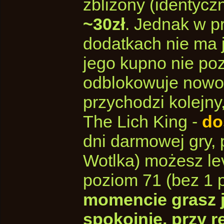
zbliżony (identyczn
~30zł
. Jednak w p
dodatkach nie ma 
jego kupno nie poz
odblokowuje nowoś
przychodzi kolejny,
The Lich King -
do
dni darmowej gry, 
Wotlka) możesz le
poziom 71 (bez 1 
momencie grasz ju
spokojnie, przy r