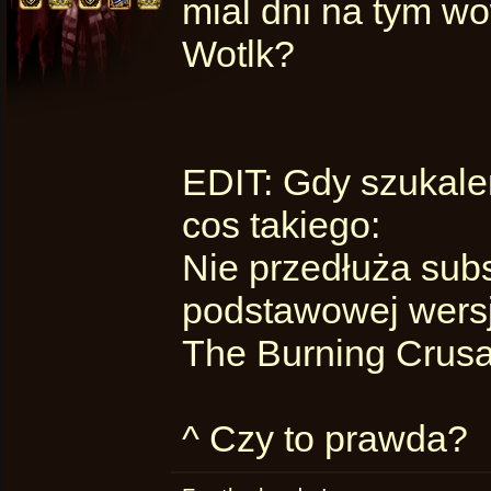
mial dni na tym w
Wotlk?
EDIT: Gdy szukalem
cos takiego:
Nie przedłuża subs
podstawowej wersj
The Burning Crus
^ Czy to prawda?