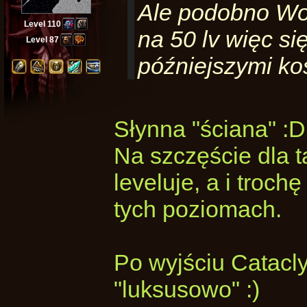
Ale podobno WoW
Level 110
na 50 lv więc si
Level 87
późniejszymi ko
Słynna "ściana" :D
Na szczęście dla t
leveluje, a i troch
tych poziomach.
Po wyjściu Catacl
"luksusowo" :)