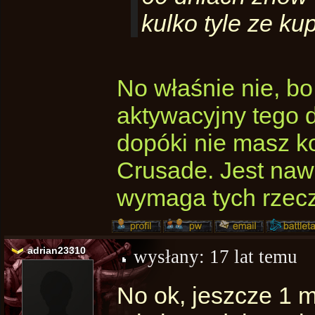
kulko tyle ze ku
No właśnie nie, bo
aktywacyjny tego d
dopóki nie masz k
Crusade. Jest naw
wymaga tych rzecz
adrian23310
wysłany:
17 lat temu
No ok, jeszcze 1 m