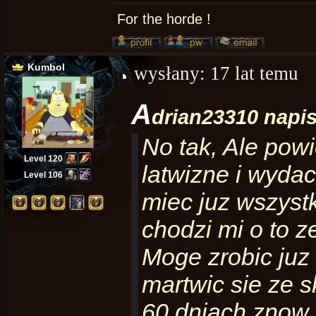
For the horde !
Kumbol
wysłany:
17 lat temu
a
drian23310 napis
No tak, Ale pow
Level 120
latwizne i wydac
Level 106
miec juz wszyst
chodzi mi o to z
Moge zrobic juz 
martwic sie ze s
60 dniach znow 