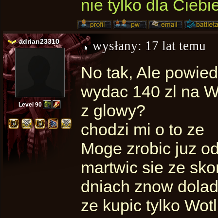
nie tylko dla Ciebi
adrian23310
wysłany:
17 lat temu
No tak, Ale powied
wydac 140 zl na Wo
Level 90
z glowy?
chodzi mi o to ze
Moge zrobic juz od
martwic sie ze sko
dniach znow dolado
ze kupic tylko Wot