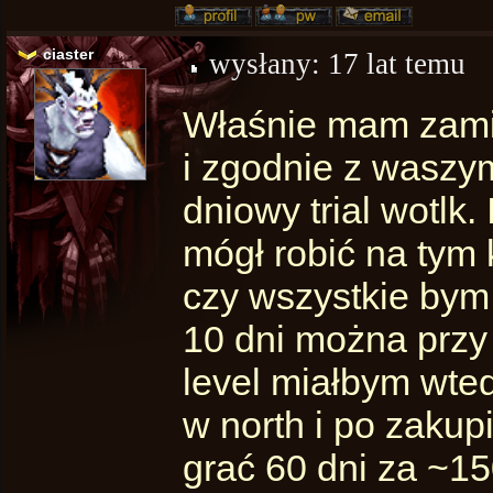
ciaster
wysłany:
17 lat temu
Właśnie mam zamia
i zgodnie z wasz
dniowy trial wotlk
mógł robić na tym k
czy wszystkie bym 
10 dni można prz
level miałbym wte
w north i po zakup
grać 60 dni za ~15