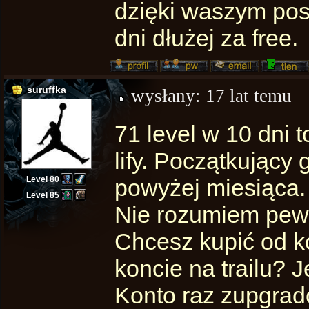
dzięki waszym po
dni dłużej za free.
suruffka
wysłany:
17 lat temu
71 level w 10 dni t
lify. Początkujący
Level 80
powyżej miesiąca.
Level 85
Nie rozumiem pewn
Chcesz kupić od ko
koncie na trailu? Je
Konto raz zupgrad