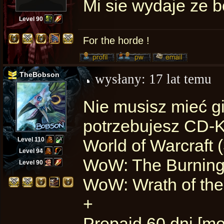
Mi sie wydaje ze be
Level 90
For the horde !
TheBobson
wysłany:
17 lat temu
Nie musisz mieć gi
potrzebujesz CD-K
Level 110
World of Warcraft 
Level 94
WoW: The Burning 
Level 90
WoW: Wrath of the 
+
Prepaid 60 dni [mo