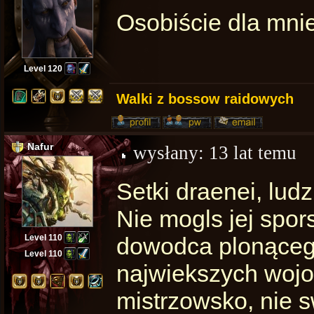
Osobiście dla mni
Level 120
Walki z bossow raidowych
Nafur
wysłany:
13 lat temu
Setki draenei, ludzi
Nie mogls jej spor
Level 110
dowodca plonącego
Level 110
najwiekszych wojo
mistrzowsko, nie sw