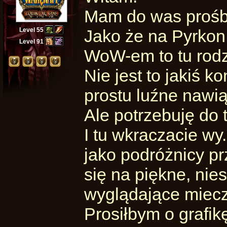
Mam do was prośb
Level 55
Jako że na Pyrkon 
Level 91
WoW-em to tu rodz
Nie jest to jakiś k
prostu luźne nawią
Ale potrzebuję do 
I tu wkraczacie wy.
jako podróżnicy pr
się na piękne, ni
wyglądające miecze
Prosiłbym o grafik