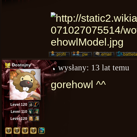
Dostojny
wysłany:
13 lat temu
gorehowl ^^
Level 120
Level 110
Level 120