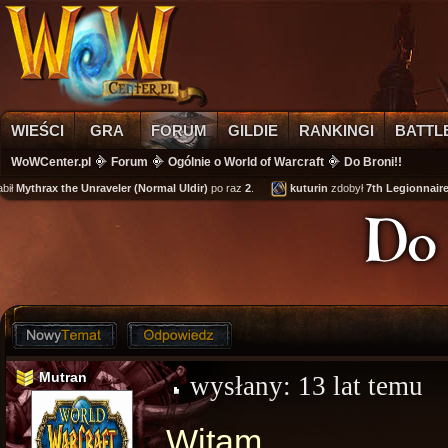
WIEŚCI
GRA
FORUM
GILDIE
RANKINGI
BATTL
WoWCenter.pl
Forum
Ogólnie o World of Warcraft
Do Broni!!
Mythrax the Unraveler (Normal Uldir)
po raz
2
.
kuturin
zdobył
7th Legionnaire's 
Do 
Mutran
wysłany:
13 lat temu
Witam.