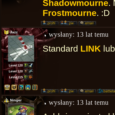
Shadowmourne
.
Frostmourne
. :D
Jazz
wysłany:
13 lat temu
Standard
LINK
lu
Level 120
Level 120
Level 115
Ninger
wysłany:
13 lat temu