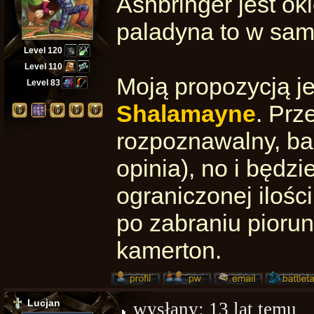
Ashbringer jest okl
paladyna to w sam
Level 120
Level 110
Moją propozycją je
Level 83
Shalamayne
. Prz
rozpoznawalny, ba
opinia), no i będz
ograniczonej ilośc
po zabraniu pioru
kamerton.
Lucjan
wysłany:
13 lat temu