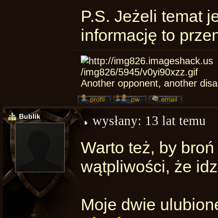
P.S. Jeżeli temat j
informację to prze
Another opponent, another dis
Bublik
wysłany:
13 lat temu
Warto też, by broń
wątpliwości, że idz
Moje dwie ulubion