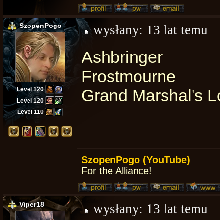
SzopenPogo
wysłany:
13 lat temu
Ashbringer
Frostmourne
Level 120
Grand Marshal's 
Level 120
Level 110
SzopenPogo (YouTube)
For the Alliance!
Viper18
wysłany:
13 lat temu