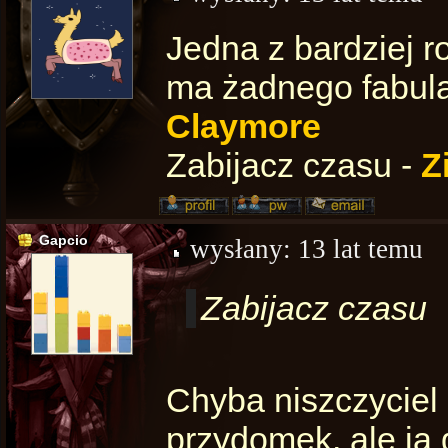
Jedna z bardziej r
ma żadnego fabula
Claymore
Zabijacz czasu -
Z
Gapcio
wysłany:
13 lat temu
Zabijacz czasu
Chyba niszczyciel
przydomek, ale ja 