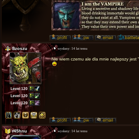
Szoszu
wysłany:
14 lat temu
Nie wiem czemu ale dla mnie najlepszy jes
Level 120
Level 120
Level 120
r45hnu
wysłany:
14 lat temu