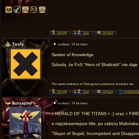
Tooly
wysłany:
14 lat temu
Seeker of Knowledge
Szkoda, że FoS "Hero of Shattrath" nie daje
The warm embrace of Tarecgosa's presence encircles me.
autsajder
wysłany:
14 lat temu
< HERALD OF THE TITANS > ;) oraz < FIRE
a najzabawniejsze title, po zabiciu Maloria
"Slayer of Stupid, Incompetent and Disappoi