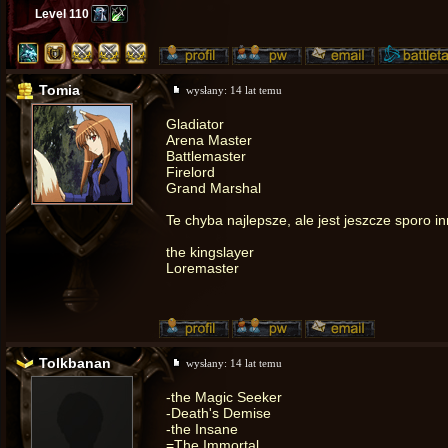
Level 110
Tomia
wysłany:
14 lat temu
Gladiator
Arena Master
Battlemaster
Firelord
Grand Marshal
Te chyba najlepsze, ale jest jeszcze sporo i
the kingslayer
Loremaster
Tolkbanan
wysłany:
14 lat temu
-the Magic Seeker
-Death's Demise
-the Insane
=The Immortal