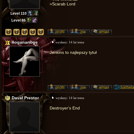
=Scarab Lord
Level 110
Level 86
nogananoge
wysłany:
14 lat temu
Jenkins to najlepszy tytuł
Daval Prestor
wysłany:
14 lat temu
Destroyer's End