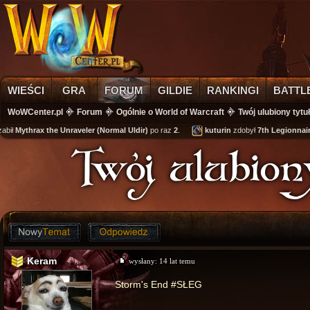
WIEŚCI
GRA
FORUM
GILDIE
RANKINGI
BATTL
WoWCenter.pl
Forum
Ogólnie o World of Warcraft
Twój ulubiony tytu
ił
Mythrax the Unraveler (Normal Uldir)
po raz
2
.
kuturin
zdobył
7th Legionnaire'
Twój ulubion
Keram
wysłany:
14 lat temu
Storm's End #SŁEG