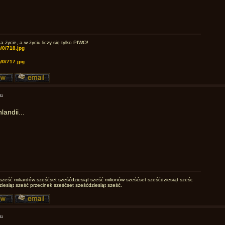
życie, a w życiu liczy się tylko PIWO!
mu
andii...
sześć miliardów sześćset sześćdziesiąt sześć milionów sześćset sześćdziesiąt sześc
ziesiąt sześć przecinek sześćset sześćdziesiąt sześć.
mu