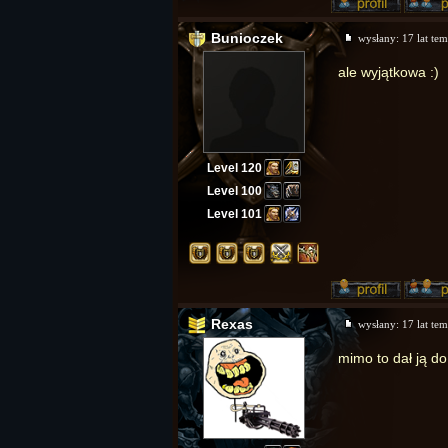
Bunioczek
wysłany:
17 lat te
ale wyjątkowa :)
Level 120
Level 100
Level 101
Rexas
wysłany:
17 lat te
mimo to dał ją do 