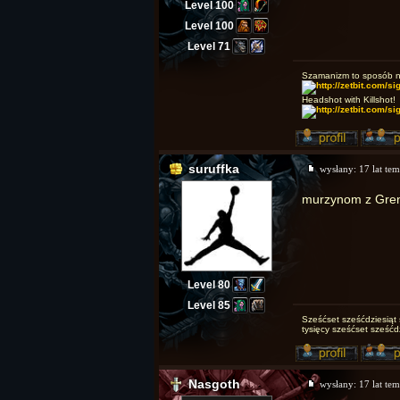
Level 100
Level 100
Level 71
Szamanizm to sposób na 
Headshot with Killshot!
suruffka
wysłany:
17 lat te
murzynom z Grenl
Level 80
Level 85
Sześćset sześćdziesiąt 
tysięcy sześćset sześćd
Nasgoth
wysłany:
17 lat te