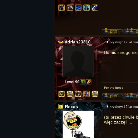
adrian23310
wysłany:
17 lat te
Bo nic innego nie
Level 90
For the horde !
Rexas
wysłany:
17 lat te
(tu przez chwile 
więc zaczęli ...