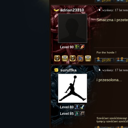
adrian23310
wysłany:
17 lat te
Smaczna i przet
Level 90
For the horde !
suruffka
wysłany:
17 lat te
i przesolona...
Level 80
Level 85
Sześćset sześćdziesiąt 
tysięcy sześćset sześćd