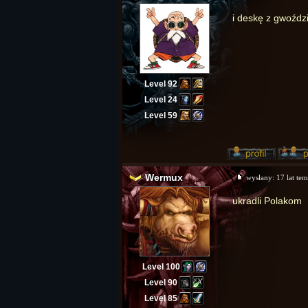
i deskę z gwoźdz
Level 92
Level 24
Level 59
Wermux
wysłany:
17 lat te
ukradli Polakom
Level 100
Level 90
Level 85