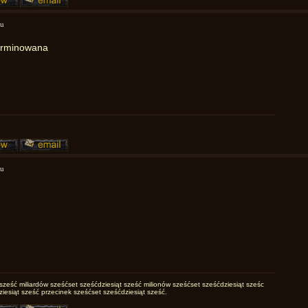
mu
erminowana
mu
sześć miliardów sześćset sześćdziesiąt sześć milionów sześćset sześćdziesiąt sześc
ziesiąt sześć przecinek sześćset sześćdziesiąt sześć.