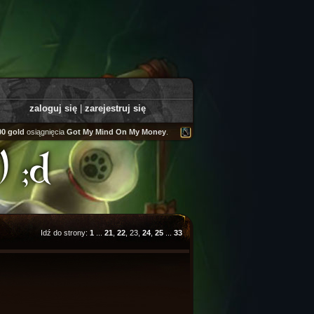
zaloguj się
|
zarejestruj się
ld
osiągnięcia
Got My Mind On My Money
.
Tooly
zdobył
Fairweather Helm
.
 ;d
Idź do strony:
1
...
21
,
22
, 23,
24
,
25
...
33