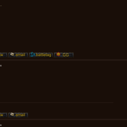
..
mu
mu