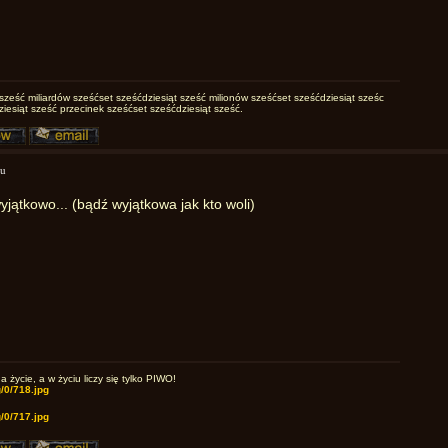
sześć miliardów sześćset sześćdziesiąt sześć milionów sześćset sześćdziesiąt sześc
ziesiąt sześć przecinek sześćset sześćdziesiąt sześć.
mu
yjątkowo... (bądź wyjątkowa jak kto woli)
życie, a w życiu liczy się tylko PIWO!