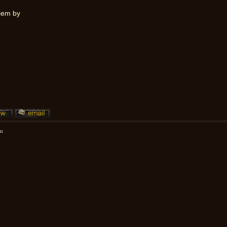
iem by
mu