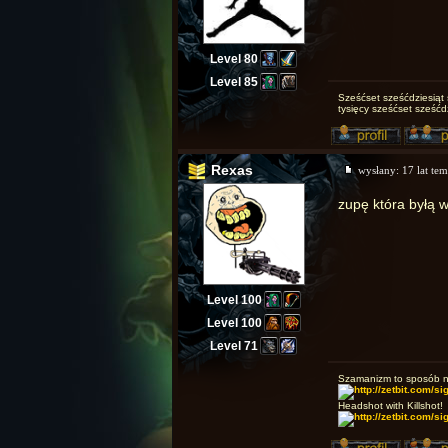
Level 80
Level 85
Sześćset sześćdziesiąt 
tysięcy sześćset sześćd
Rexas
wysłany:
17 lat te
zupę która byłą w
Level 100
Level 100
Level 71
Szamanizm to sposób na 
Headshot with Killshot!