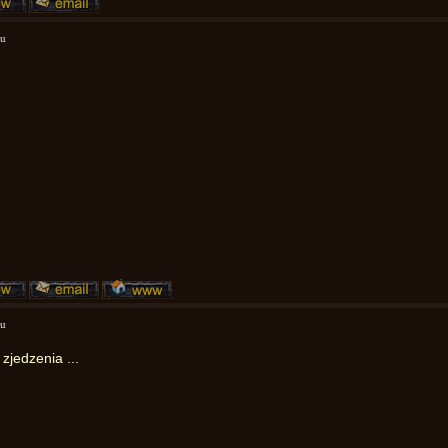
mu
mu
zjedzenia ...