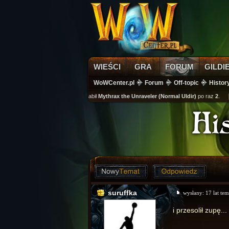
WIEŚCI
GRA
FORUM
GILDI
WoWCenter.pl
Forum
Off-topic
Histor
wikass
zabił
Mythrax the Unraveler (Normal Uldir)
po raz
2
.
k
Hi
suruffka
wysłany:
17 lat te
i przesolił zupę...