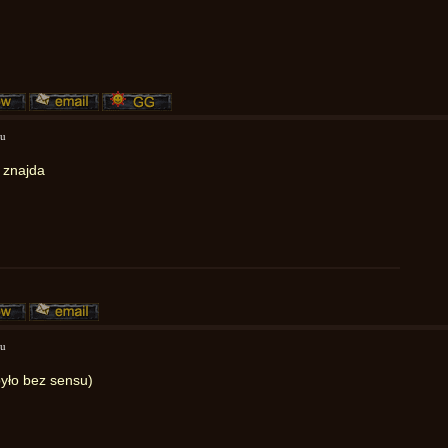
mu
 znajda
mu
było bez sensu)