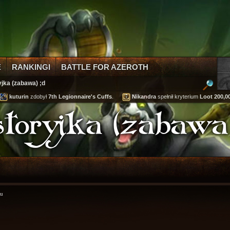
E
RANKINGI
BATTLE FOR AZEROTH
yjka (zabawa) ;d
uturin
zdobył
7th Legionnaire's Cuffs
.
Nikandra
spełnił kryterium
Loot 200,000 go
storyjka (zabawa)
mu