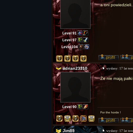
a oni powiedzieli.
Level 91
Level 97
Level 104
adrian23310
wysłany:
17 lat te
Że nie mają pałki
Level 90
For the horde !
Jim89
wysłany:
17 lat te