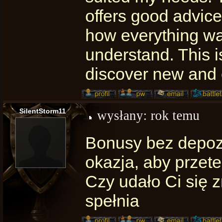
offers good advic
how everything wa
understand. This is 
discover new and 
SilentStorm11
wysłany:
rok temu
Bonusy bez depozy
okazja, aby przet
Czy udało Ci się 
spełnia