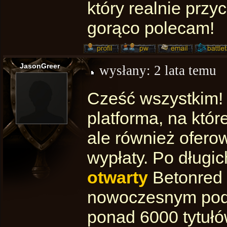
który realnie prz
gorąco polecam!
JasonGreer
wysłany:
2 lata temu
Cześć wszystkim! 
platformа, na któr
ale również oferow
wypłaty. Po długi
otwarty
Betonred 
nowoczesnym podej
ponad 6000 tytułó