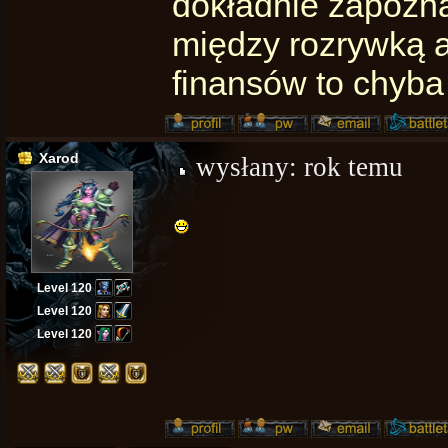
dokładnie zapozn
między rozrywką 
finansów to chyba 
Xarod
wysłany:
rok temu
Level 120
Level 120
Level 120