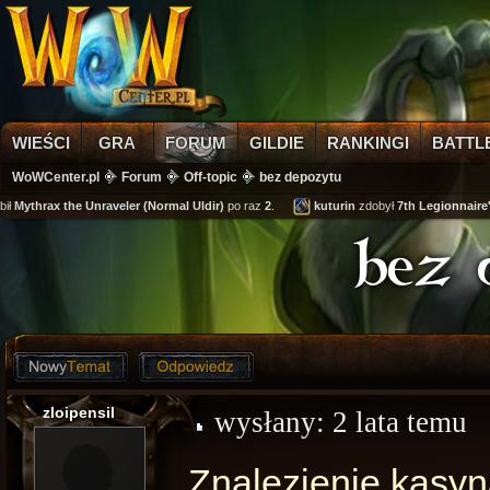
WIEŚCI
GRA
FORUM
GILDIE
RANKINGI
BATTL
WoWCenter.pl
Forum
Off-topic
bez depozytu
ythrax the Unraveler (Normal Uldir)
po raz
2
.
kuturin
zdobył
7th Legionnaire's C
bez 
zloipensil
wysłany:
2 lata temu
Znalezienie kasyn