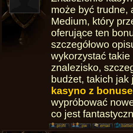
może być trudne, 
Medium, który pr
oferujące ten bonu
szczegółowo opisuj
wykorzystać takie 
znalezisko, szcze
budżet, takich jak 
kasyno z bonuse
wypróbować nowe p
co jest fantastycz