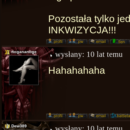
Pozostała tylko j
INKWIZYCJA!!!
nogananoge
wysłany:
10 lat temu
Hahahahaha
Dew389
wysłany:
10 lat temu