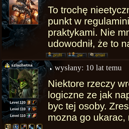
To trochę nieetyc
punkt w regulamini
praktykami. Nie mn
udowodnił, że to n
szlachetna
wysłany:
10 lat temu
Niektore rzeczy w
logiczne ze jak na
Level 120
byc tej osoby. Zre
Level 110
mozna go ukarac, n
Level 110