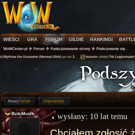
WIEŚCI
GRA
FORUM
GILDIE
RANKINGI
BATTL
WoWCenter.pl
Forum
Funkcjonowanie strony
Podszywanie się .
hrax the Unraveler (Normal Uldir)
po raz
2
.
kuturin
zdobył
7th Legionnaire's Cuf
Podszy
DzikiMnich
wysłany:
10 lat temu
Chciałem zgłosić 