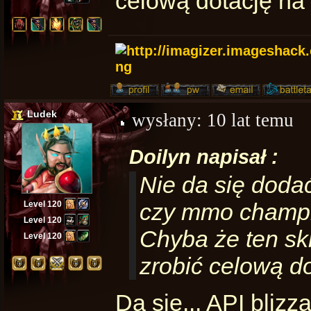
celową dotację na 
Ludek
wysłany:
10 lat temu
Doilyn napisał :
Nie da się dodać
czy mmo champio
Level 120
Level 120
Chyba że ten skr
Level 120
zrobić celową do
Da się... API bliz