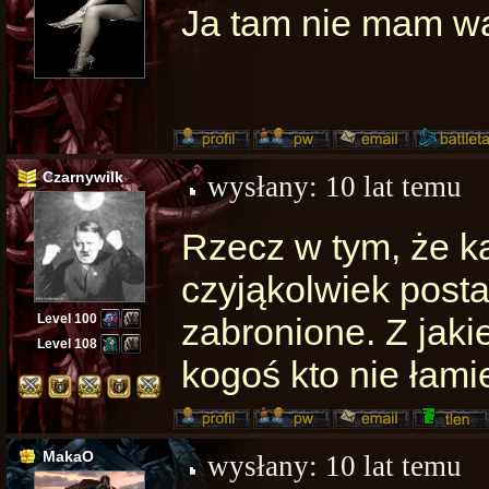
Ja tam nie mam wą
Czarnywilk
wysłany:
10 lat temu
Rzecz w tym, że k
czyjąkolwiek posta
Level 100
zabronione. Z jaki
Level 108
kogoś kto nie łam
MakaO
wysłany:
10 lat temu