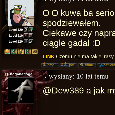
O O kuwa ba serio
spodziewałem.
Level 120
Ciekawe czy napra
Level 110
ciągle gadal :D
Level 120
LINK
Czemu nie ma takiej rasy
nogananoge
wysłany:
10 lat temu
@Dew389 a jak my