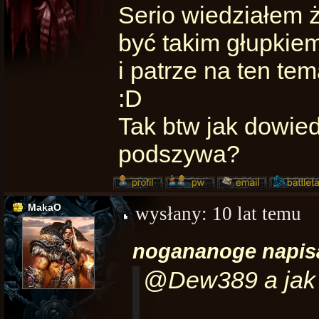
Serio wiedziałem ż
być takim głupkie
i patrze na ten te
:D
Tak btw jak dowiedz
podszywa?
MakaO
wysłany:
10 lat temu
nogananoge napisa
@Dew389 a jak 