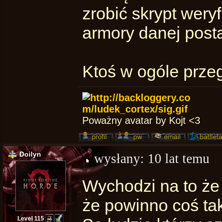
zrobić skrypt weryf
armory danej posta
Ktoś w ogóle przeg
Poważny avatar by Kojt <3
Doilyn
wysłany:
10 lat temu
Wychodzi na to że 
że powinno coś ta
Level 115