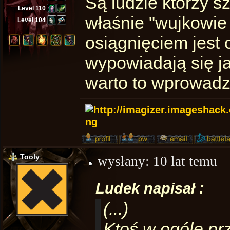
Są ludzie którzy s
Level 110
właśnie "wujkowie
Level 104
osiągnięciem jest 
wypowiadają się ja
warto to wprowadz
Tooly
wysłany:
10 lat temu
Ludek napisał :
(...)
Ktoś w ogóle pr