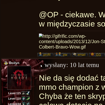
@OP - ciekawe. Wy
w międzyczasie so
Doilyn
wysłany:
10 lat temu
Nie da się dodać t
mmo champion z we
Level 115
Chyba że ten skryp
Level 110
Level 104