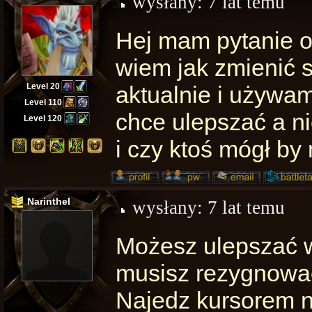
wysłany:
7 lat temu
Hej mam pytanie od
wiem jak zmienić s
Level 20
aktualnie i używam 
Level 110
chce ulepszać a nie
Level 120
i czy ktoś mógł by
Narinthel
wysłany:
7 lat temu
Możesz ulepszać w
musisz rezygnować
Najedz kursorem na