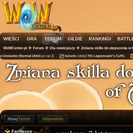
WIEŚCI
GRA
FORUM
GILDIE
RANKINGI
BATTL
WoWCenter.pl
Forum
Dla nowicjuszy
Zmiana skilla do ulepszenia w 
 Unraveler (Normal Uldir)
po raz
2
.
kuturin
zdobył
7th Legionnaire's Cuffs
.
Zmiana skilla d
of 
FanNexos